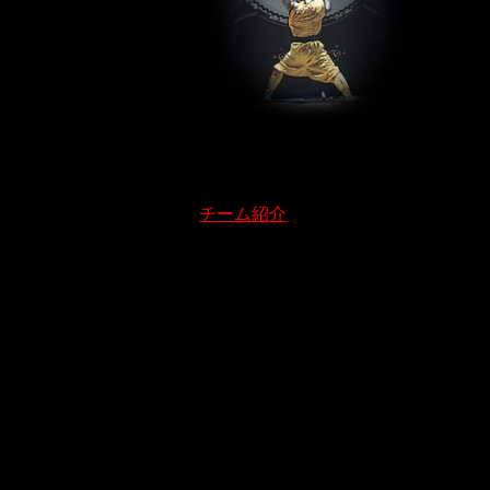
チーム紹介
投
稿
ナ
ビ
ゲ
ー
シ